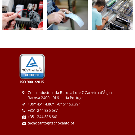
Zona Industrial da Barosa
Lote 7
Carreira d'Água
Barosa
2400 - 016 Leiria
Portugal
+39° 45' 14.86'' |
-8° 51' 53.39''
+351 244 836 637
+351 244 836 641
tecnocanto@tecnocanto.pt