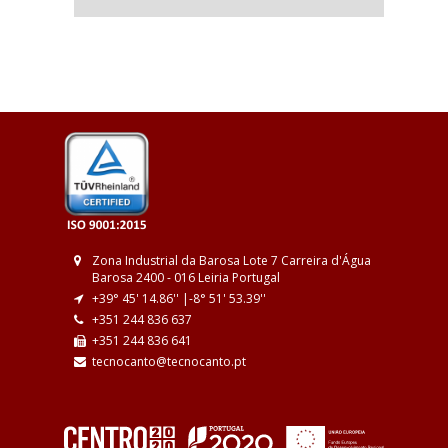
Zona Industrial da Barosa
Lote 7
Carreira d'Água
Barosa
2400 - 016 Leiria
Portugal
+39° 45' 14.86'' |
-8° 51' 53.39''
+351 244 836 637
+351 244 836 641
tecnocanto@tecnocanto.pt