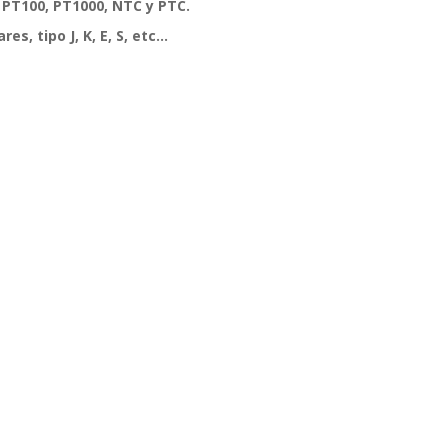
PT100, PT1000, NTC y PTC.
s, tipo J, K, E, S, etc...