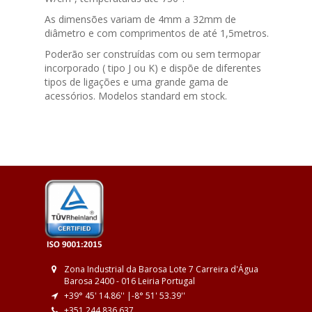
As dimensões variam de 4mm a 32mm de
diâmetro e com comprimentos de até 1,5metros.
Poderão ser construídas com ou sem termopar
incorporado ( tipo J ou K) e dispõe de diferentes
tipos de ligações e uma grande gama de
acessórios. Modelos standard em stock.
Zona Industrial da Barosa
Lote 7
Carreira d'Água
Barosa
2400 - 016 Leiria
Portugal
+39° 45' 14.86'' |
-8° 51' 53.39''
+351 244 836 637