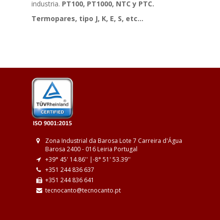
industria.
PT100, PT1000, NTC y PTC.
Termopares, tipo J, K, E, S, etc...
Zona Industrial da Barosa
Lote 7
Carreira d'Água
Barosa
2400 - 016 Leiria
Portugal
+39° 45' 14.86'' |
-8° 51' 53.39''
+351 244 836 637
+351 244 836 641
tecnocanto@tecnocanto.pt